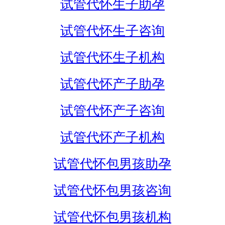
试管代怀生子助孕
试管代怀生子咨询
试管代怀生子机构
试管代怀产子助孕
试管代怀产子咨询
试管代怀产子机构
试管代怀包男孩助孕
试管代怀包男孩咨询
试管代怀包男孩机构