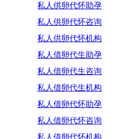
私人供卵代怀助孕
私人供卵代怀咨询
私人供卵代怀机构
私人借卵代生助孕
私人借卵代生咨询
私人借卵代生机构
私人借卵代怀助孕
私人借卵代怀咨询
私人借卵代怀机构