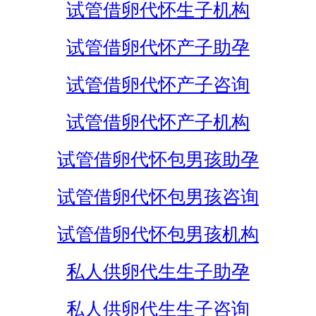
试管借卵代怀生子机构
试管借卵代怀产子助孕
试管借卵代怀产子咨询
试管借卵代怀产子机构
试管借卵代怀包男孩助孕
试管借卵代怀包男孩咨询
试管借卵代怀包男孩机构
私人供卵代生生子助孕
私人供卵代生生子咨询