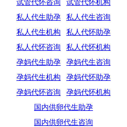
试管代怀咨询
试管代怀机构
私人代生助孕
私人代生咨询
私人代生机构
私人代怀助孕
私人代怀咨询
私人代怀机构
孕妈代生助孕
孕妈代生咨询
孕妈代生机构
孕妈代怀助孕
孕妈代怀咨询
孕妈代怀机构
国内供卵代生助孕
国内供卵代生咨询