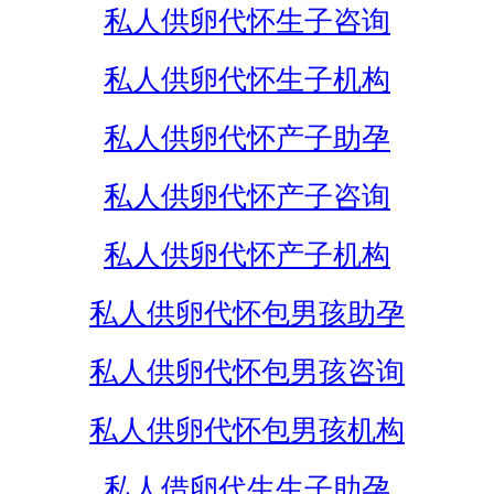
私人供卵代怀生子咨询
私人供卵代怀生子机构
私人供卵代怀产子助孕
私人供卵代怀产子咨询
私人供卵代怀产子机构
私人供卵代怀包男孩助孕
私人供卵代怀包男孩咨询
私人供卵代怀包男孩机构
私人借卵代生生子助孕