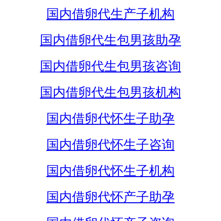
国内借卵代生产子机构
国内借卵代生包男孩助孕
国内借卵代生包男孩咨询
国内借卵代生包男孩机构
国内借卵代怀生子助孕
国内借卵代怀生子咨询
国内借卵代怀生子机构
国内借卵代怀产子助孕