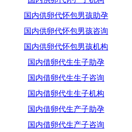
国内供卵代怀包男孩助孕
国内供卵代怀包男孩咨询
国内供卵代怀包男孩机构
国内借卵代生生子助孕
国内借卵代生生子咨询
国内借卵代生生子机构
国内借卵代生产子助孕
国内借卵代生产子咨询