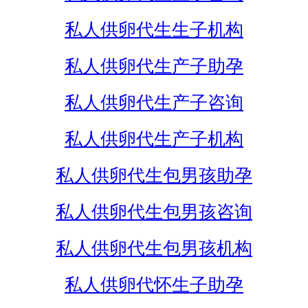
私人供卵代生生子机构
私人供卵代生产子助孕
私人供卵代生产子咨询
私人供卵代生产子机构
私人供卵代生包男孩助孕
私人供卵代生包男孩咨询
私人供卵代生包男孩机构
私人供卵代怀生子助孕